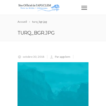
Accueil
turq_bgr.jpg
TURQ_BGR.JPG
octobre 30, 2018
Par apgclem