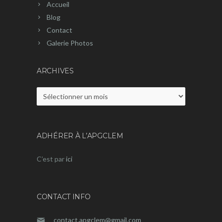
Accueil
Blog
Contact
Galerie Photos
ARCHIVES
Archives
ADHÉRER À L’APGCLEM
C’est par
ici
CONTACT INFO
contact.apgclem@gmail.com