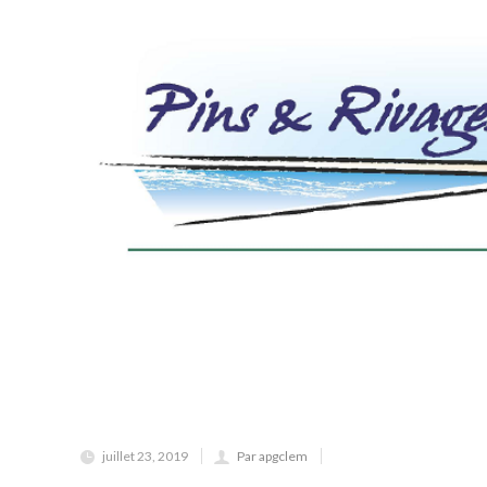
juillet 23, 2019
Par apgclem