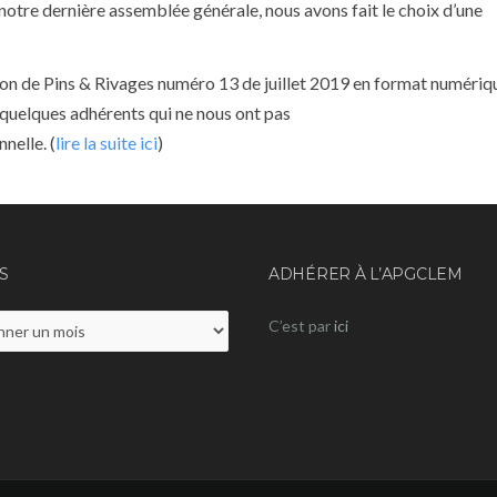
otre dernière assemblée générale, nous avons fait le choix d’une
ion de Pins & Rivages numéro 13 de juillet 2019 en format numériq
quelques adhérents qui ne nous ont pas
nelle. (
lire la suite ici
)
S
ADHÉRER À L’APGCLEM
C’est par
ici