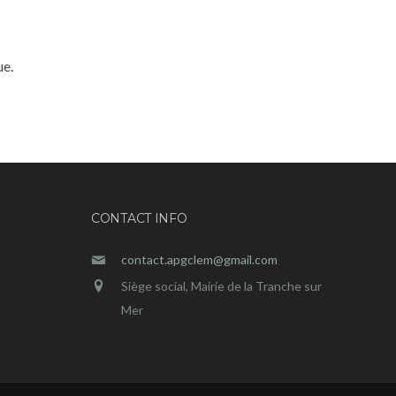
ue.
CONTACT INFO
contact.apgclem@gmail.com
Siège social, Mairie de la Tranche sur
Mer