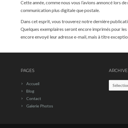
Cette année, comme nous vous l’avions annoncé lors de n
communication plus digitale que postale.
Dans cet esprit, vous trouverez notre dernière publicat
Quelques exemplaires seront encore imprimés pour les 
encore envoyé leur adresse e-mail, mais à titre exception
PAGES
ARCHIVE
Accueil
Archives
Blog
Contact
Galerie Photos