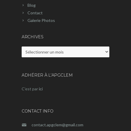
Blog
Contact
Galerie Photos
ARCHIVES
Archives
ADHÉRER À L’APGCLEM
C’est par
ici
CONTACT INFO
contact.apgclem@gmail.com