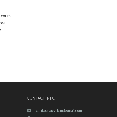
n cours
mbre
e
CONTACT INFO
contact.apgclem@gmail.com