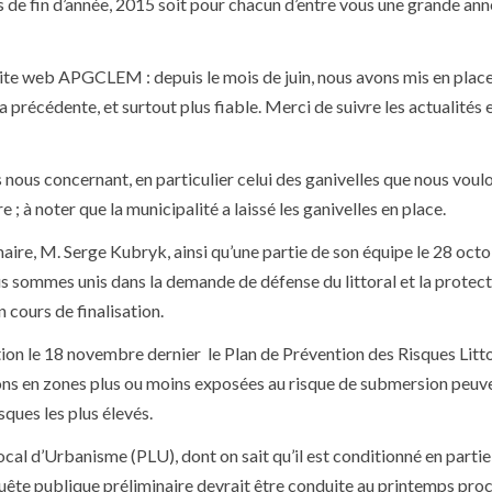
es de fin d’année, 2015 soit pour chacun d’entre vous une grande an
site web APGCLEM : depuis le mois de juin, nous avons mis en plac
a précédente, et surtout plus fiable. Merci de suivre les actualités 
 nous concernant, en particulier celui des ganivelles que nous voul
; à noter que la municipalité a laissé les ganivelles en place.
maire, M. Serge Kubryk, ainsi qu’une partie de son équipe le 28 oct
s sommes unis dans la demande de défense du littoral et la protec
 cours de finalisation.
ion le 18 novembre dernier le Plan de Prévention des Risques Litt
ions en zones plus ou moins exposées au risque de submersion peuv
sques les plus élevés.
al d’Urbanisme (PLU), dont on sait qu’il est conditionné en partie 
quête publique préliminaire devrait être conduite au printemps proc