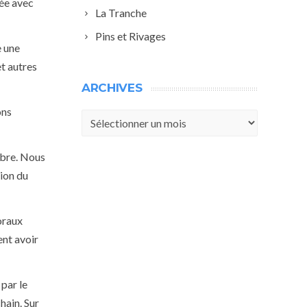
née avec
La Tranche
Pins et Rivages
e une
et autres
ARCHIVES
ons
Archives
obre. Nous
tion du
oraux
ent avoir
par le
hain. Sur