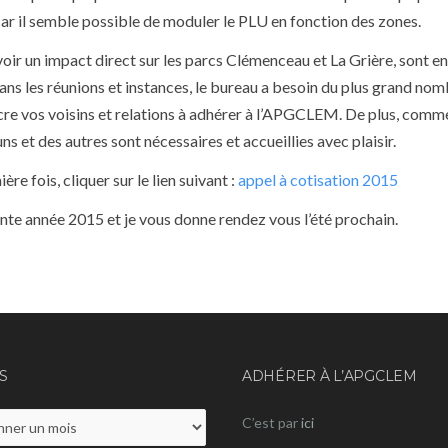
ar il semble possible de moduler le PLU en fonction des zones.
voir un impact direct sur les parcs Clémenceau et La Grière, sont e
ans les réunions et instances, le bureau a besoin du plus grand no
incre vos voisins et relations à adhérer à l’APGCLEM. De plus, comm
ns et des autres sont nécessaires et accueillies avec plaisir.
e fois, cliquer sur le lien suivant :
appel à cotisation 2015
nte année 2015 et je vous donne rendez vous l’été prochain.
S
ADHÉRER À L’APGCLEM
C’est par
ici