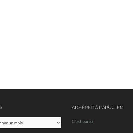
S
ADHÉRER À L’APGCLEM
C’est par
ici