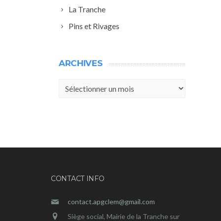
La Tranche
Pins et Rivages
ARCHIVES
Archives
CONTACT INFO
contact.apgclem@gmail.com
Siège social, Mairie de la Tranche sur