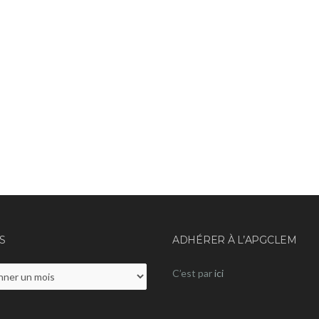
S
ADHÉRER À L’APGCLEM
C’est par
ici