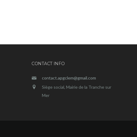
CONTACT INFO
contact.apgclem@gmail.com
Siège social, Mairie de la Tranche sur
Mer