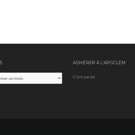
S
ADHÉRER À L’APGCLEM
C’est par
ici