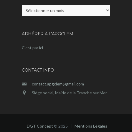
Archives
ADHÉRER À L’APGCLEM
C’est par
ici
CONTACT INFO
contact.apgclem@gmail.com
Siège social, Mairie de la Tranche sur Mer
DGT Concept
© 2025 |
Mentions Légales