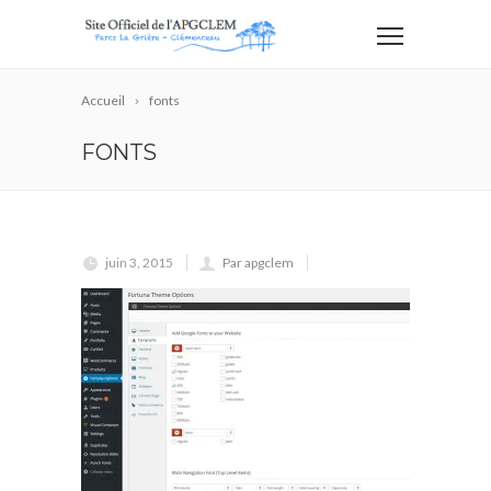
Accueil
fonts
FONTS
juin 3, 2015
Par apgclem