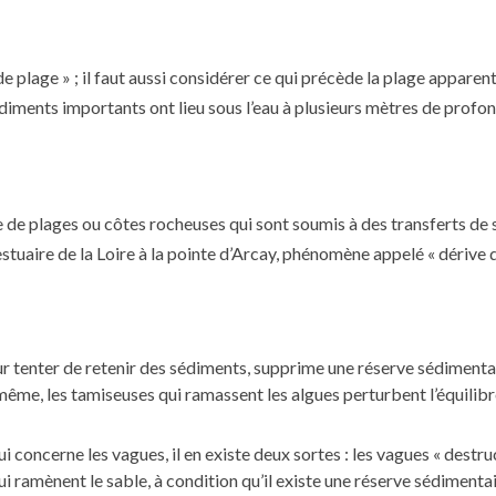
de plage » ; il faut aussi considérer ce qui précède la plage apparen
diments importants ont lieu sous l’eau à plusieurs mètres de profon
e de plages ou côtes rocheuses qui sont soumis à des transferts de
estuaire de la Loire à la pointe d’Arcay, phénomène appelé « dérive 
r tenter de retenir des sédiments, supprime une réserve sédimenta
même, les tamiseuses qui ramassent les algues perturbent l’équilibr
 concerne les vagues, il en existe deux sortes : les vagues « destru
ui ramènent le sable, à condition qu’il existe une réserve sédimenta