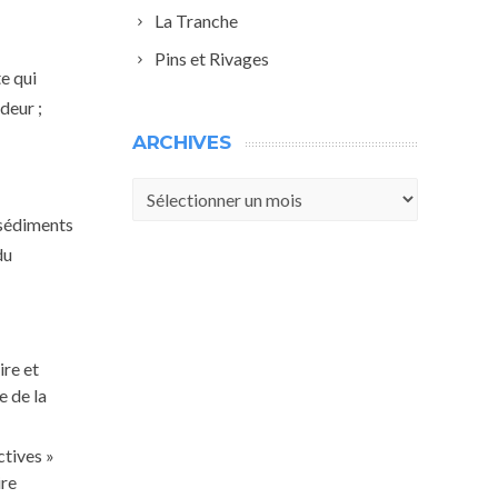
La Tranche
Pins et Rivages
te qui
deur ;
ARCHIVES
Archives
 sédiments
du
ire et
e de la
ctives »
ire