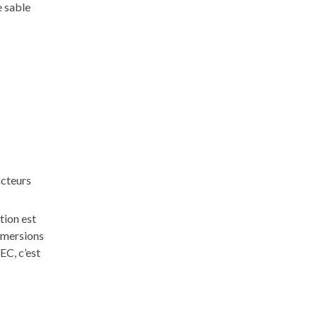
e sable
acteurs
tion est
ubmersions
EC, c’est