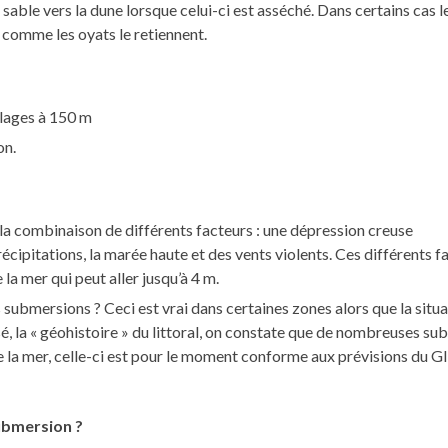
 sable vers la dune lorsque celui-ci est asséché. Dans certains cas l
e comme les oyats le retiennent.
plages à 150 m
on.
 la combinaison de différents facteurs : une dépression creuse
écipitations, la marée haute et des vents violents. Ces différents f
a mer qui peut aller jusqu’à 4 m.
submersions ? Ceci est vrai dans certaines zones alors que la situa
ssé, la « géohistoire » du littoral, on constate que de nombreuses s
de la mer, celle-ci est pour le moment conforme aux prévisions du GI
submersion ?