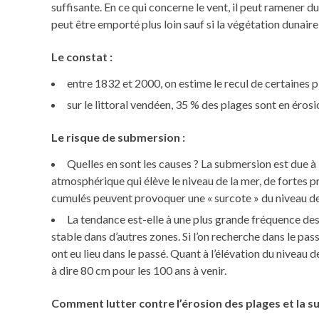
suffisante. En ce qui concerne le vent, il peut ramener du
peut être emporté plus loin sauf si la végétation dunair
Le constat :
entre 1832 et 2000, on estime le recul de certaines 
sur le littoral vendéen, 35 % des plages sont en érosi
Le risque de submersion :
Quelles en sont les causes ? La submersion est due à
atmosphérique qui élève le niveau de la mer, de fortes pr
cumulés peuvent provoquer une « surcote » du niveau de l
La tendance est-elle à une plus grande fréquence des 
stable dans d’autres zones. Si l’on recherche dans le pa
ont eu lieu dans le passé. Quant à l’élévation du niveau 
à dire 80 cm pour les 100 ans à venir.
Comment lutter contre l’érosion des plages et la 