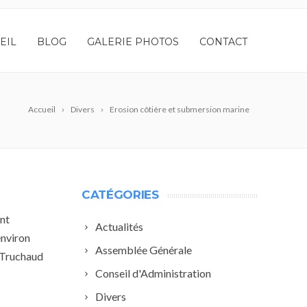
EIL
BLOG
GALERIE PHOTOS
CONTACT
Accueil
Divers
Erosion côtière et submersion marine
CATÉGORIES
ent
Actualités
environ
Assemblée Générale
n Truchaud
Conseil d'Administration
Divers