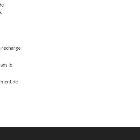
de
.
e recharge
ans le
hement de