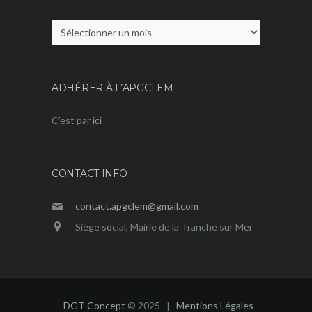
Archives
ADHÉRER À L’APGCLEM
C’est par
ici
CONTACT INFO
contact.apgclem@gmail.com
Siège social, Mairie de la Tranche sur Mer
DGT Concept
© 2025 |
Mentions Légales