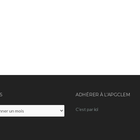
S
ADHÉRER À L’APGCLEM
C’est par
ici