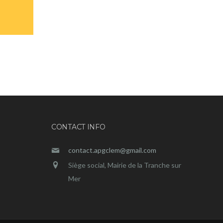
CONTACT INFO
contact.apgclem@gmail.com
Siège social, Mairie de la Tranche sur
Mer