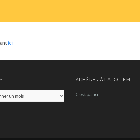
uant
ici
S
ADHÉRER À L’APGCLEM
C’est par
ici