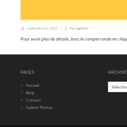
septembre 22, 2023
Par apgclem
Pour avoir plus de détails, lisez le compte rendu en cliq
PAGES
ARCHIVE
Accueil
Archives
Blog
Contact
Galerie Photos