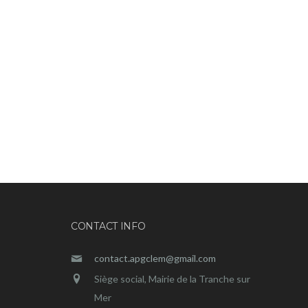
CONTACT INFO
contact.apgclem@gmail.com
Siège social, Mairie de la Tranche sur
Mer