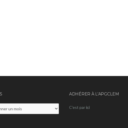
S
ADHÉRER À L’APGCLEM
C’est par
ici