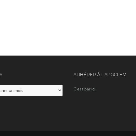
S
ADHÉRER À L’APGCLEM
C’est par
ici