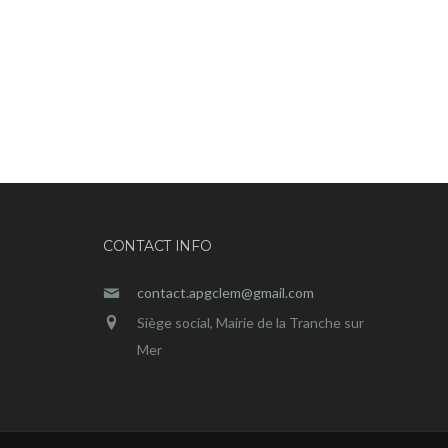
CONTACT INFO
contact.apgclem@gmail.com
Siège social, Mairie de la Tranche sur
Mer